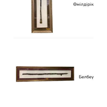
Өмілдірік
Белбеу