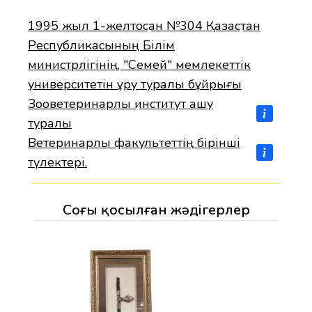
1995 жыл 1-желтоқсан №304 Қазақстан
Республикасының Білім
министрлігінің, "Семей" мемлекеттік
университетін құру туралы бұйрығы
Зооветеринарлық институт ашу
туралы
Ветеринарлық факультеттің бірінші
түлектері.
Соңғы қосылған жәдігерлер