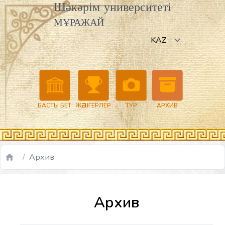
Шәкәрім университеті
МҰРАЖАЙ
БАСТЫ БЕТ
ЖӘДІГЕРЛЕР
ТУР
АРХИВ
/
Архив
Архив