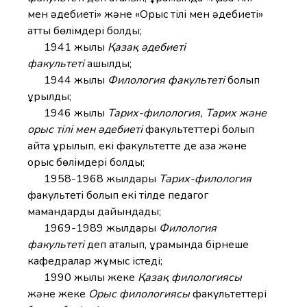
мен әдебиеті» және «Орыс тілі мен әдебиеті»
атты бөлімдері болды;
1941 жылы
Қазақ әдебиеті
факультеті
ашылды;
1944 жылы
Филология факультеті
болып
құрылды;
1946 жылы
Тарих-филология, Тарих және
орыс тілі мен әдебиеті
факультеттері болып
қайта құрылып, екі факультетте де қазақ және
орыс бөлімдері болды;
1958-1968 жылдары
Тарих-филология
факультеті болып екі тілде педагог
мамандарды дайындады;
1969-1989 жылдары
Филология
факультеті
деп аталып, құрамында бірнеше
кафедралар жұмыс істеді;
1990 жылы жеке
Қазақ филологиясы
және жеке
Орыс филологиясы
факультеттері