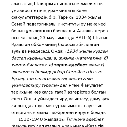
қаласының Шәкәрім атындағы мемлекеттік
университетінің құрамындағы көне
факультеттердің бірі. Тарихы 1934 жылы
Семей педагогикалық институты оқу мекемесі
болып құрылғаннан басталады. Алғашқы дерек
осы жылдың 23 маусымында ВКП (б) Шығыс
Қазақстан обкомының бюросы қабылдаған
қаулыда кездеседі. Онда:
«1934 жылы күзден
бастап құрамында: а) физика-математика, б)
химия-биология, в)
тарих-әдебиет
және г)
экономика бөлімдері бар Семейде Шығыс
Қазақстан педагогикалық институтын
ұйымдастыру туралы»
делінген. Факультет
тарихына көз салсақ, талай өзгерістер болған
екен. Оның ұйымдастыру, қалыптасу, даму, өсу
жолында атауы мен құрылымының ауысып
отырғанын мына шежіреден көруге болады:
1938-1940 жылдары
Тіл және әдебиет
факультеті
деп аталып, құрамында «Қазақ тілі