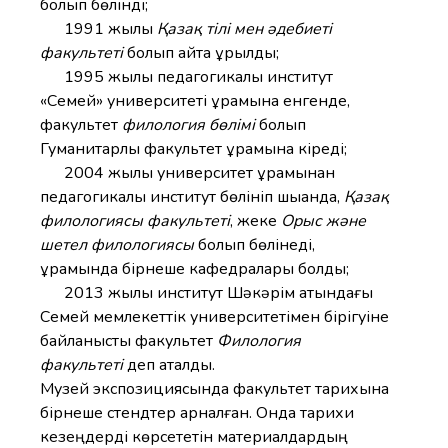
болып бөлінді;
1991 жылы
Қазақ тілі мен әдебиеті
факультеті
болып қайта құрылды;
1995 жылы педагогикалық институт
«Семей» университеті құрамына енгенде,
факультет
филология бөлімі
болып
Гуманитарлық факультет құрамына кіреді;
2004 жылы университет құрамынан
педагогикалық институт бөлініп шыққанда,
Қазақ
филологиясы факультеті
, жеке
Орыс және
шетел филологиясы
болып бөлінеді,
құрамында бірнеше кафедралары болды;
2013 жылы институт Шәкәрім атындағы
Семей мемлекеттік университетімен бірігуіне
байланысты факультет
Филология
факультеті
деп аталды.
Музей экспозициясында факультет тарихына
бірнеше стендтер арналған. Онда тарихи
кезеңдерді көрсететін материалдардың