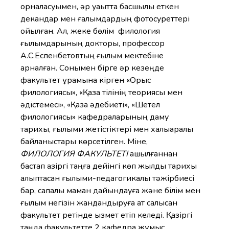
орналасуымен, әр уақытта басшылық еткен
декандар мен ғалымдардың фотосуреттері
қойылған. Ал, жеке бөлім филология
ғылымдарының докторы, профессор
А.С.Еспенбетовтың ғылым мектебіне
арналған. Сонымен бірге әр кезеңде
факультет құрамына кірген «Орыс
филологиясы», «Қазақ тілінің теориясы мен
әдістемесі», «Қазақ әдебиеті», «Шетел
филологиясы» кафедраларының даму
тарихы, ғылыми жетістіктері мен халықаралық
байланыстары көрсетілген. Міне,
ФИЛОЛОГИЯ ФАКУЛЬТЕТІ
ашылғаннан
бастап қазіргі таңға дейінгі көп жылдық тарихы
қалыптасқан ғылыми-педагогикалық тәжірбиесі
бар, сапалы маман дайындауға және білім мен
ғылым негізін жандандыруға ат салысқан
факультет ретінде қызмет етіп келеді. Қазіргі
таңда факультетте 2 кафедра жұмыс