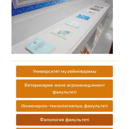
Университет музейінің тарихы
Ветеринария және агроменеджмент
факультеті
Инженерлік-технологиялық факультетi
Филология факультеті